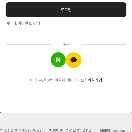
아이디/비밀번호 찾기
또는
아직 부산 닷컴 회원이 아니신가요?
회원가입
구 중앙대로 365 (수정동)
전화번호
051)461-4114
이메일
webmast