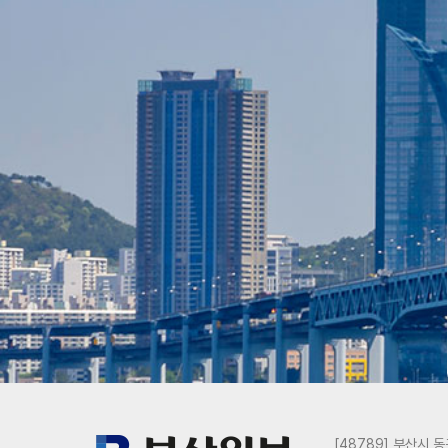
[48789] 부산시 동