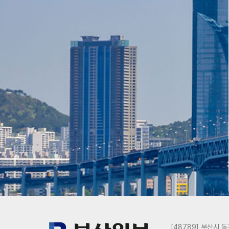
[48789] 부산시 동