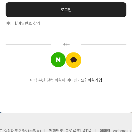
아이디/비밀번호 찾기
또는
아직 부산 닷컴 회원이 아니신가요?
회원가입
구 중앙대로 365 (수정동)
전화번호
051)461-4114
이메일
webmast