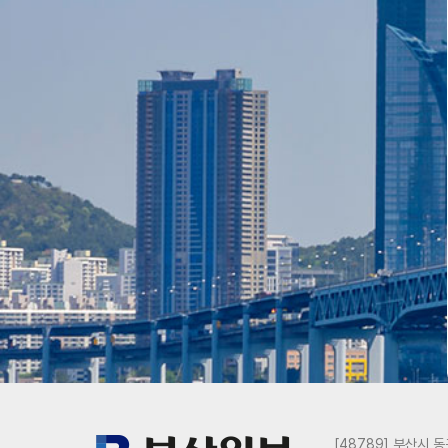
[48789] 부산시 동