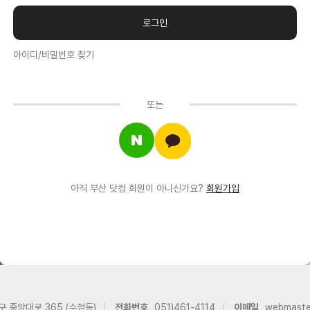
아이디/비밀번호 찾기
또는
아직 부산 닷컴 회원이 아니신가요?
회원가입
구 중앙대로 365 (수정동)
전화번호
051)461-4114
이메일
webmast