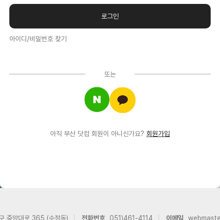
아이디/비밀번호 찾기
또는
아직 부산 닷컴 회원이 아니신가요?
회원가입
구 중앙대로 365 (수정동)
전화번호
051)461-4114
이메일
webmast