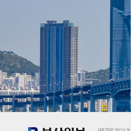
[48789] 부산시 동