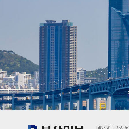
[48789] 부산시 동