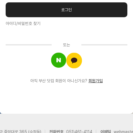
아이디/비밀번호 찾기
또는
아직 부산 닷컴 회원이 아니신가요?
회원가입
구 중앙대로 365 (수정동)
전화번호
051)461-4114
이메일
webmast