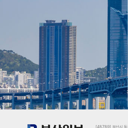
[48789] 부산시 동