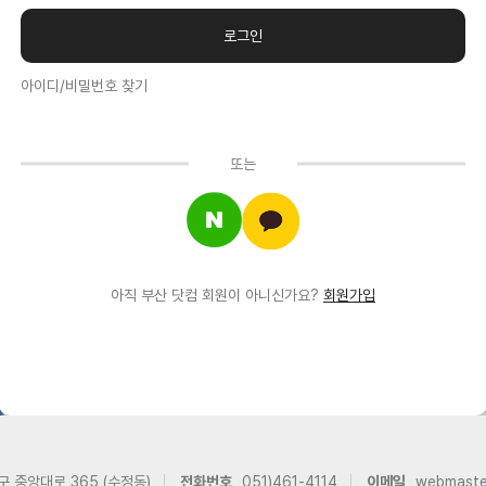
아이디/비밀번호 찾기
또는
아직 부산 닷컴 회원이 아니신가요?
회원가입
구 중앙대로 365 (수정동)
전화번호
051)461-4114
이메일
webmast