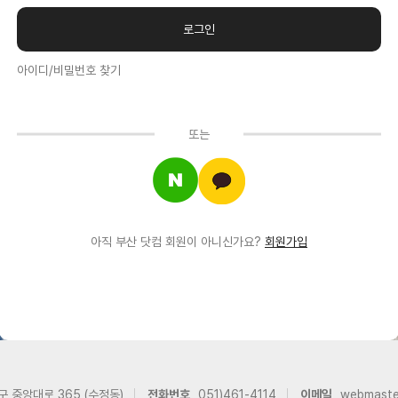
아이디/비밀번호 찾기
또는
아직 부산 닷컴 회원이 아니신가요?
회원가입
구 중앙대로 365 (수정동)
전화번호
051)461-4114
이메일
webmast