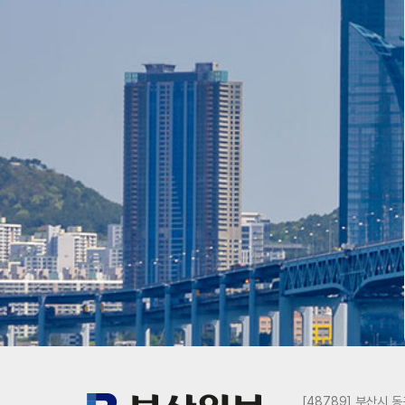
[48789] 부산시 동