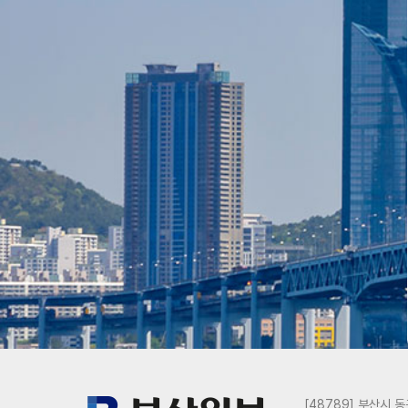
[48789] 부산시 동