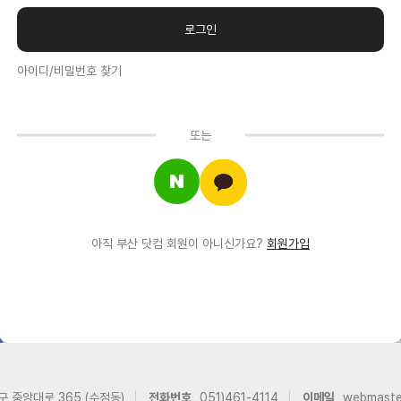
아이디/비밀번호 찾기
또는
아직 부산 닷컴 회원이 아니신가요?
회원가입
구 중앙대로 365 (수정동)
전화번호
051)461-4114
이메일
webmast