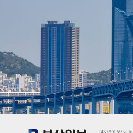
[48789] 부산시 동