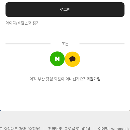
아이디/비밀번호 찾기
또는
아직 부산 닷컴 회원이 아니신가요?
회원가입
구 중앙대로 365 (수정동)
전화번호
051)461-4114
이메일
webmast