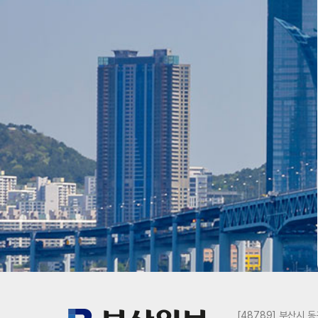
[48789] 부산시 동