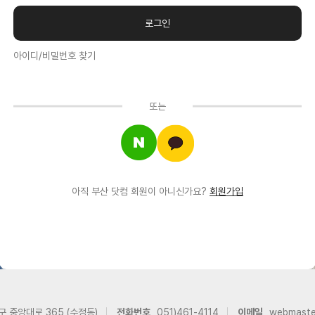
아이디/비밀번호 찾기
또는
아직 부산 닷컴 회원이 아니신가요?
회원가입
구 중앙대로 365 (수정동)
전화번호
051)461-4114
이메일
webmast