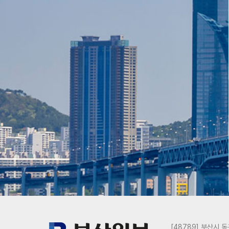
[48789] 부산시 동