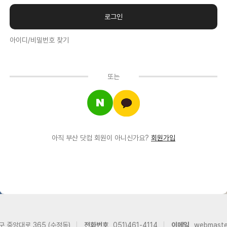
아이디/비밀번호 찾기
또는
아직 부산 닷컴 회원이 아니신가요?
회원가입
구 중앙대로 365 (수정동)
전화번호
051)461-4114
이메일
webmast