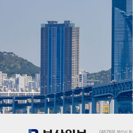
[48789] 부산시 동