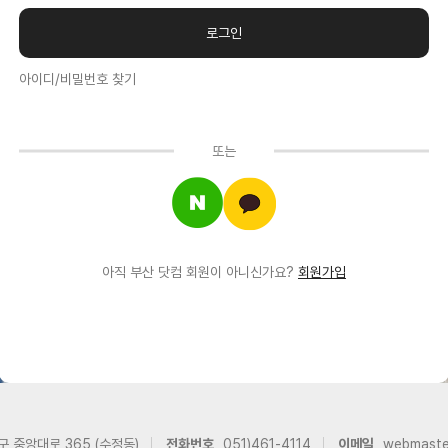
아이디/비밀번호 찾기
또는
아직 부산 닷컴 회원이 아니신가요?
회원가입
구 중앙대로 365 (수정동)
전화번호
051)461-4114
이메일
webmast