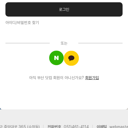
아이디/비밀번호 찾기
또는
아직 부산 닷컴 회원이 아니신가요?
회원가입
구 중앙대로 365 (수정동)
전화번호
051)461-4114
이메일
webmast