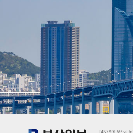
[48789] 부산시 동