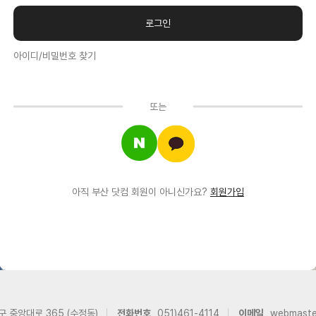
아이디/비밀번호 찾기
또는
아직 부산 닷컴 회원이 아니신가요?
회원가입
구 중앙대로 365 (수정동)
전화번호
051)461-4114
이메일
webmast