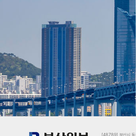
[48789] 부산시 동