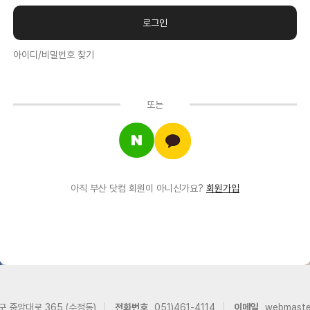
아이디/비밀번호 찾기
또는
아직 부산 닷컴 회원이 아니신가요?
회원가입
구 중앙대로 365 (수정동)
전화번호
051)461-4114
이메일
webmast