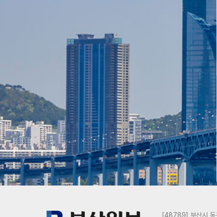
[48789] 부산시 동