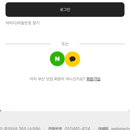
아이디/비밀번호 찾기
또는
아직 부산 닷컴 회원이 아니신가요?
회원가입
구 중앙대로 365 (수정동)
전화번호
051)461-4114
이메일
webmast