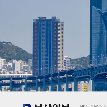
[48789] 부산시 동