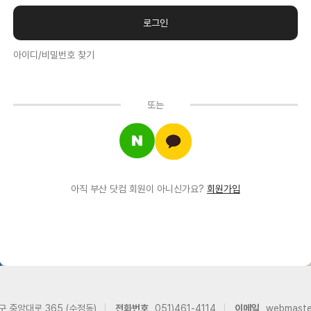
아이디/비밀번호 찾기
또는
아직 부산 닷컴 회원이 아니신가요?
회원가입
구 중앙대로 365 (수정동)
전화번호
051)461-4114
이메일
webmast