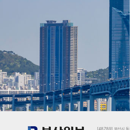
[48789] 부산시 동