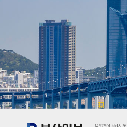
[48789] 부산시 동