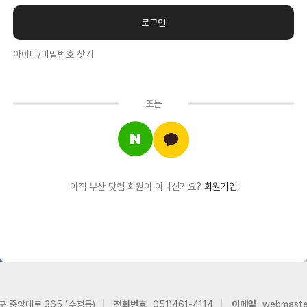
아이디/비밀번호 찾기
또는
아직 부산 닷컴 회원이 아니신가요?
회원가입
구 중앙대로 365 (수정동)
전화번호
051)461-4114
이메일
webmast