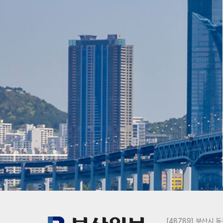
[48789] 부산시 동