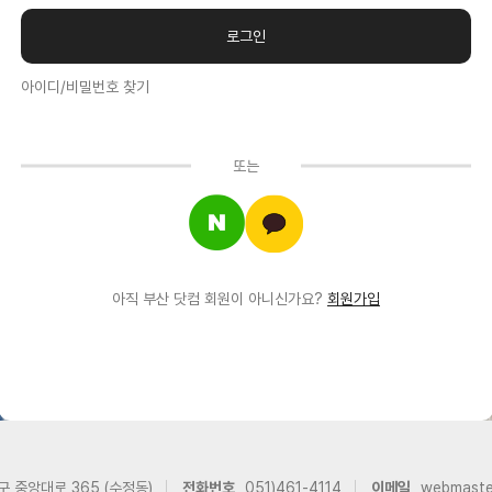
아이디/비밀번호 찾기
또는
아직 부산 닷컴 회원이 아니신가요?
회원가입
구 중앙대로 365 (수정동)
전화번호
051)461-4114
이메일
webmast