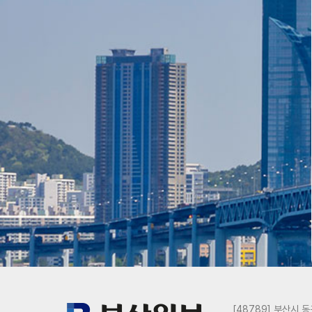
[48789] 부산시 동