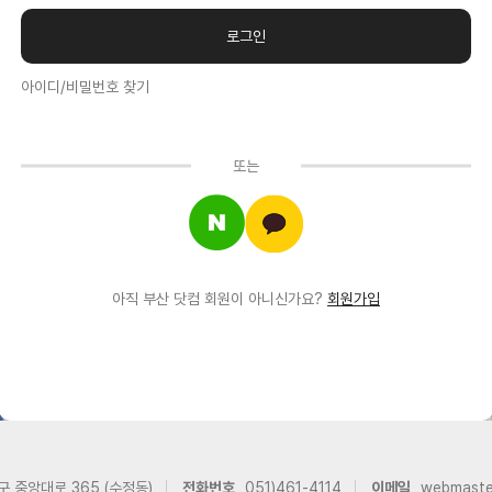
아이디/비밀번호 찾기
또는
아직 부산 닷컴 회원이 아니신가요?
회원가입
구 중앙대로 365 (수정동)
전화번호
051)461-4114
이메일
webmast