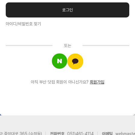
아이디/비밀번호 찾기
또는
아직 부산 닷컴 회원이 아니신가요?
회원가입
구 중앙대로 365 (수정동)
전화번호
051)461-4114
이메일
webmast