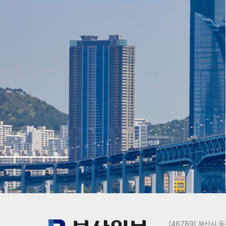
[48789] 부산시 동