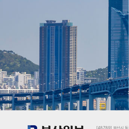
[48789] 부산시 동