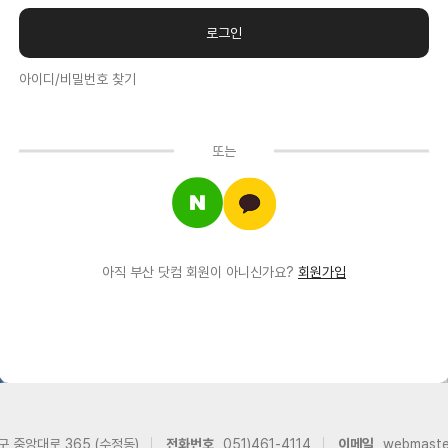
아이디/비밀번호 찾기
또는
아직 부산 닷컴 회원이 아니신가요?
회원가입
구 중앙대로 365 (수정동)
전화번호
051)461-4114
이메일
webmast