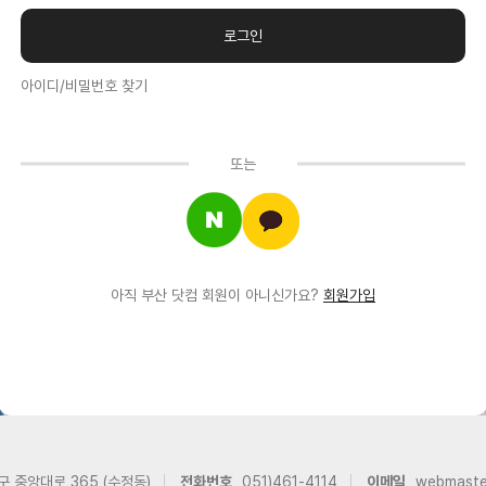
아이디/비밀번호 찾기
또는
아직 부산 닷컴 회원이 아니신가요?
회원가입
구 중앙대로 365 (수정동)
전화번호
051)461-4114
이메일
webmast