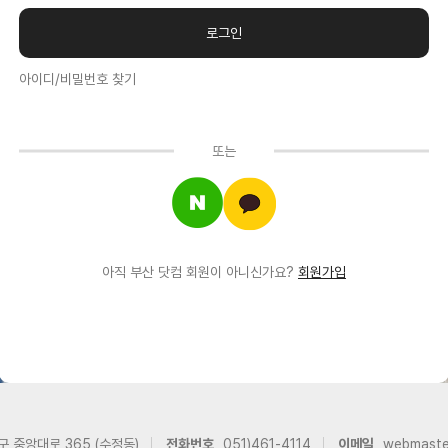
아이디/비밀번호 찾기
또는
아직 부산 닷컴 회원이 아니신가요?
회원가입
구 중앙대로 365 (수정동)
전화번호
051)461-4114
이메일
webmast