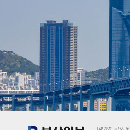
[48789] 부산시 동