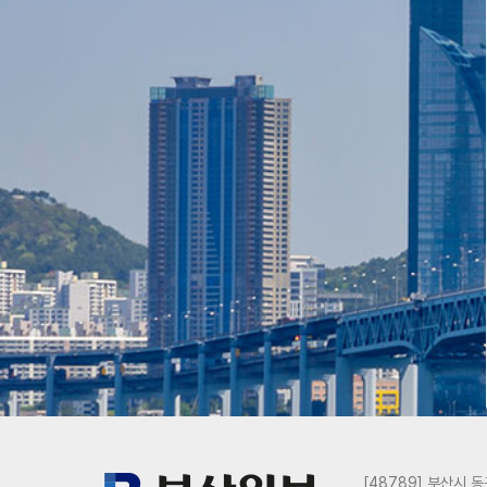
[48789] 부산시 동