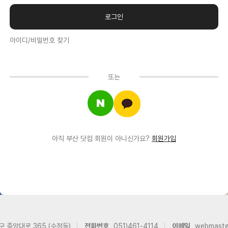
아이디/비밀번호 찾기
또는
아직 부산 닷컴 회원이 아니신가요?
회원가입
구 중앙대로 365 (수정동)
전화번호
051)461-4114
이메일
webmast